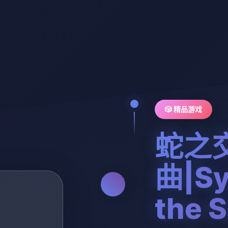
🎲 精品游戏
蛇之
曲|Sy
the 