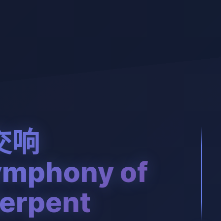
交响
mphony of
Serpent