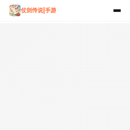
仗剑传说|手游