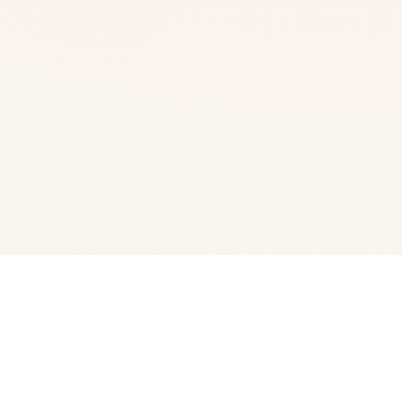
💡 玩法说明
欢迎来到轻松又个性的仗剑传说-坎斯汀世界！ 在坎斯汀世
界中，你将化身为勇敢的冒险者，在杖剑双子的协助下拯救